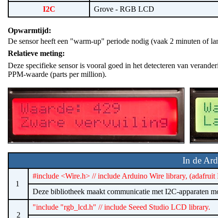
I2C
Grove - RGB LCD
Opwarmtijd:
De sensor heeft een "warm-up" periode nodig (vaak 2 minuten of lan
Relatieve meting:
Deze specifieke sensor is vooral goed in het detecteren van veranderi
PPM-waarde (parts per million).
In de Ar
#include <Wire.h> // include Arduino Wire library, (adafrui
1
Deze bibliotheek maakt communicatie met I2C-apparaten mo
"include "rgb_lcd.h" // include Seeed Studio LCD library.
2